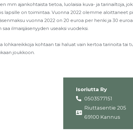
een mm ajankohtaista tietoa, luolaisia kuva- ja tarinailtoja, j
 lapsille on toimintaa. Vuonna 2022 olemme aloittaneet pient
Jäsenmaksu vuonna 2022 on 20 euroa per henki ja 30 euroa p
 saa ilmaisjäsenyyden useaksi vuodeksi.
ja lohkareikkoja kohtaan tai haluat vain kertoa tarinoita tai t
ukaan joukkoon.
Isoriutta Ry
0503577151
Riuttasentie 205
69100 Kannus