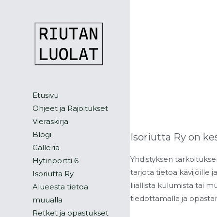
Siirry
sisältöön
Etusivu
Ohjeet ja Rajoitukset
Vieraskirja
Blogi
Isoriutta Ry on ke
Galleria
Yhdistyksen tarkoitukse
Hytinportti 6
tarjota tietoa kävijöille
Isoriutta Ry
liiallista kulumista tai 
Alueesta tietoa
tiedottamalla ja opasta
muualla
Retket ja opastukset