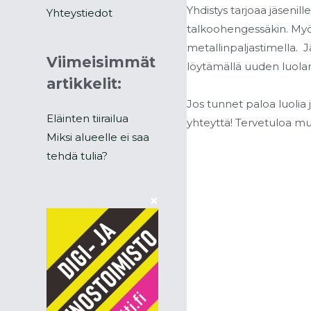
Yhdistys tarjoaa jäsenill
Yhteystiedot
talkoohengessäkin. Myös
metallinpaljastimella. 
Viimeisimmät
löytämällä uuden luolan
artikkelit:
Jos tunnet paloa luolia 
Eläinten tiirailua
yhteyttä! Tervetuloa m
Miksi alueelle ei saa
tehdä tulia?
×