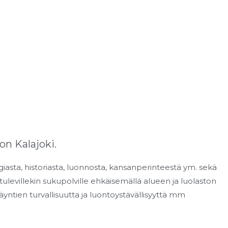
on Kalajoki.
iasta, historiasta, luonnosta, kansanperinteestä ym. sekä
e tulevillekin sukupolville ehkäisemällä alueen ja luolaston
 käyntien turvallisuutta ja luontoystävällisyyttä mm