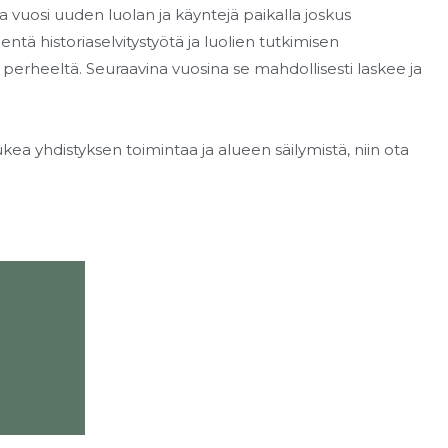
oka vuosi uuden luolan ja käyntejä paikalla joskus
ä historiaselvitystyötä ja luolien tutkimisen
erheeltä. Seuraavina vuosina se mahdollisesti laskee ja
ukea yhdistyksen toimintaa ja alueen säilymistä, niin ota